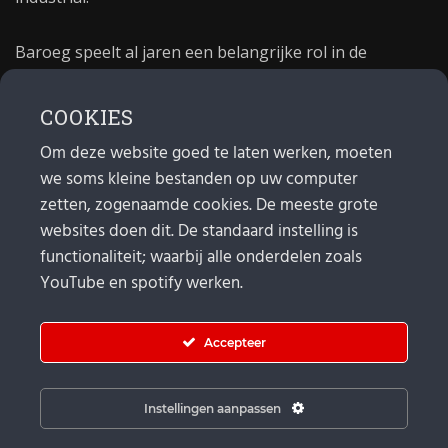
Baroeg speelt al jaren een belangrijke rol in de
culturele sector van Rotterdam. In 1981 begon Baroeg
als open jongerencentrum en in 2021 bestond het
COOKIES
poppodium 40 jaar.
Om deze website goed te laten werken, moeten
we soms kleine bestanden op uw computer
MAIL
zetten, zogenaamde cookies. De meeste grote
websites doen dit. De standaard instelling is
Algemeen:
info@baroeg.nl
Bands & boeking: leon@baroeg.nl
functionaliteit; waarbij alle onderdelen zoals
Promotie & publiciteit: francis@baroeg.nl
YouTube en spotify werken.
Facturatie: invoice@baroeg.nl
Accepteer
Instellingen aanpassen
© Baroeg 2025 | Created by gwmp.nl. |
Cookie instellingen