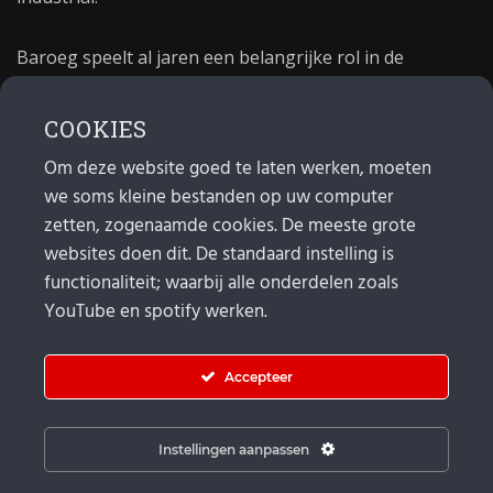
Baroeg speelt al jaren een belangrijke rol in de
culturele sector van Rotterdam. In 1981 begon Baroeg
als open jongerencentrum en in 2021 bestond het
COOKIES
poppodium 40 jaar.
Om deze website goed te laten werken, moeten
we soms kleine bestanden op uw computer
MAIL
zetten, zogenaamde cookies. De meeste grote
websites doen dit. De standaard instelling is
Algemeen:
info@baroeg.nl
Bands & boeking: leon@baroeg.nl
functionaliteit; waarbij alle onderdelen zoals
Promotie & publiciteit: francis@baroeg.nl
YouTube en spotify werken.
Facturatie: invoice@baroeg.nl
Accepteer
Instellingen aanpassen
© Baroeg 2026 |
Cookie instellingen