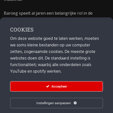
Baroeg speelt al jaren een belangrijke rol in de
culturele sector van Rotterdam. In 1981 begon Baroeg
als open jongerencentrum en in 2021 bestond het
COOKIES
poppodium 40 jaar.
Om deze website goed te laten werken, moeten
we soms kleine bestanden op uw computer
MAIL
zetten, zogenaamde cookies. De meeste grote
websites doen dit. De standaard instelling is
Algemeen:
info@baroeg.nl
Bands & boeking: leon@baroeg.nl
functionaliteit; waarbij alle onderdelen zoals
Promotie & publiciteit: francis@baroeg.nl
YouTube en spotify werken.
Facturatie: invoice@baroeg.nl
Accepteer
Instellingen aanpassen
© Baroeg 2025 | Created by gwmp.nl. |
Cookie instellingen