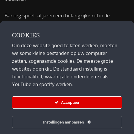
Baroeg speelt al jaren een belangrijke rol in de
culturele sector van Rotterdam. In 1981 begon Baroeg
als open jongerencentrum en in 2021 bestond het
COOKIES
poppodium 40 jaar.
Om deze website goed te laten werken, moeten
we soms kleine bestanden op uw computer
MAIL
zetten, zogenaamde cookies. De meeste grote
websites doen dit. De standaard instelling is
Algemeen:
info@baroeg.nl
Bands & boeking: leon@baroeg.nl
functionaliteit; waarbij alle onderdelen zoals
Promotie & publiciteit: francis@baroeg.nl
YouTube en spotify werken.
Facturatie: invoice@baroeg.nl
Accepteer
Instellingen aanpassen
© Baroeg 2026 |
Cookie instellingen