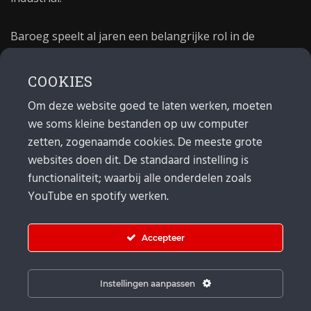
Baroeg speelt al jaren een belangrijke rol in de
culturele sector van Rotterdam. In 1981 begon Baroeg
als open jongerencentrum en in 2021 bestond het
COOKIES
poppodium 40 jaar.
Om deze website goed te laten werken, moeten
we soms kleine bestanden op uw computer
MAIL
zetten, zogenaamde cookies. De meeste grote
websites doen dit. De standaard instelling is
Algemeen:
info@baroeg.nl
Bands & boeking: leon@baroeg.nl
functionaliteit; waarbij alle onderdelen zoals
Promotie & publiciteit: francis@baroeg.nl
YouTube en spotify werken.
Facturatie: invoice@baroeg.nl
Accepteer
Instellingen aanpassen
© Baroeg 2025 | Created by gwmp.nl. |
Cookie instellingen