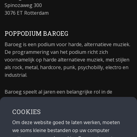
Spinozaweg 300
3076 ET Rotterdam
POPPODIUM BAROEG
Baroeg is een podium voor harde, alternatieve muziek.
De programmering van het podium richt zich
voornamelijk op harde alternatieve muziek, met stijlen
als rock, metal, hardcore, punk, psychobilly, electro en
industrial.
Baroeg speelt al jaren een belangrijke rol in de
culturele sector van Rotterdam. In 1981 begon Baroeg
als open jongerencentrum en in 2021 bestond het
COOKIES
poppodium 40 jaar.
Om deze website goed te laten werken, moeten
we soms kleine bestanden op uw computer
MAIL