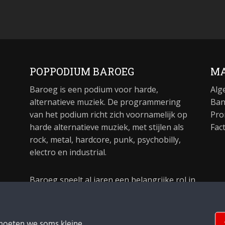
POPPODIUM BAROEG
MA
Baroeg is een podium voor harde,
Alg
alternatieve muziek. De programmering
Ban
van het podium richt zich voornamelijk op
Pro
harde alternatieve muziek, met stijlen als
Fac
rock, metal, hardcore, punk, psychobilly,
electro en industrial.
Baroeg speelt al jaren een belangrijke rol in
de culturele sector van Rotterdam. In 1981
begon Baroeg als open jongerencentrum
en in 2021 bestond het poppodium 40 jaar.
moeten we soms kleine