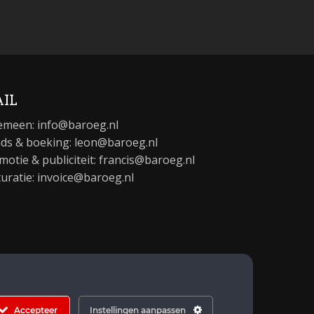
IL
emeen:
info@baroeg.nl
ds & boeking: leon@baroeg.nl
motie & publiciteit: francis@baroeg.nl
turatie: invoice@baroeg.nl
Accepteer
Instellingen aanpassen