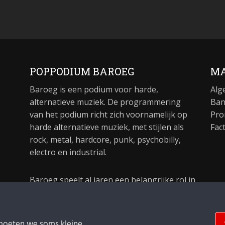
POPPODIUM BAROEG
MA
Baroeg is een podium voor harde,
Alg
alternatieve muziek. De programmering
Ban
van het podium richt zich voornamelijk op
Pro
harde alternatieve muziek, met stijlen als
Fac
rock, metal, hardcore, punk, psychobilly,
electro en industrial.
Baroeg speelt al jaren een belangrijke rol in
de culturele sector van Rotterdam. In 1981
begon Baroeg als open jongerencentrum
en in 2021 bestond het poppodium 40 jaar.
moeten we soms kleine