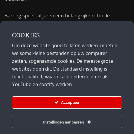
Baroeg speelt al jaren een belangrijke rol in de
culturele sector van Rotterdam. In 1981 begon Baroeg
als open jongerencentrum en in 2021 bestond het
COOKIES
poppodium 40 jaar.
Om deze website goed te laten werken, moeten
we soms kleine bestanden op uw computer
MAIL
zetten, zogenaamde cookies. De meeste grote
websites doen dit. De standaard instelling is
Algemeen:
info@baroeg.nl
Bands & boeking: leon@baroeg.nl
functionaliteit; waarbij alle onderdelen zoals
Promotie & publiciteit: francis@baroeg.nl
YouTube en spotify werken.
Facturatie: invoice@baroeg.nl
Accepteer
Instellingen aanpassen
© Baroeg 2026 |
Cookie instellingen