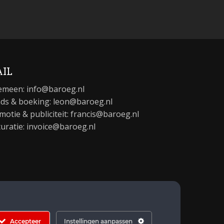
IL
emeen:
info@baroeg.nl
ds & boeking: leon@baroeg.nl
motie & publiciteit: francis@baroeg.nl
turatie: invoice@baroeg.nl
Accepteer
Instellingen aanpassen