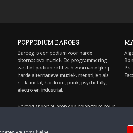
POPPODIUM BAROEG
MA
Baroeg is een podium voor harde,
Alg
alternatieve muziek. De programmering
Ban
van het podium richt zich voornamelijk op
Pro
harde alternatieve muziek, met stijlen als
Fac
rock, metal, hardcore, punk, psychobilly,
electro en industrial.
Baroeg speelt al jaren een belangrijke rol in
de culturele sector van Rotterdam. In 1981
begon Baroeg als open jongerencentrum
en in 2021 bestond het poppodium 40 jaar.
moeten we soms kleine