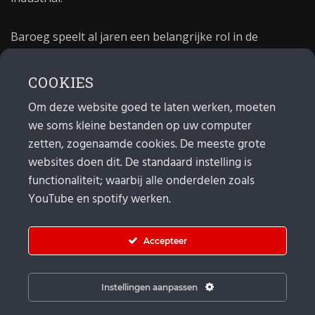
Baroeg speelt al jaren een belangrijke rol in de
culturele sector van Rotterdam. In 1981 begon Baroeg
als open jongerencentrum en in 2021 bestond het
COOKIES
poppodium 40 jaar.
Om deze website goed te laten werken, moeten
we soms kleine bestanden op uw computer
MAIL
zetten, zogenaamde cookies. De meeste grote
websites doen dit. De standaard instelling is
Algemeen:
info@baroeg.nl
Bands & boeking: leon@baroeg.nl
functionaliteit; waarbij alle onderdelen zoals
Promotie & publiciteit: francis@baroeg.nl
YouTube en spotify werken.
Facturatie: invoice@baroeg.nl
Accepteer
Instellingen aanpassen
© Baroeg 2026 |
Cookie instellingen