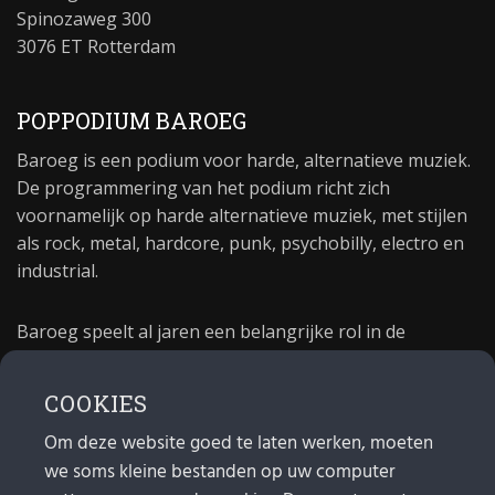
Spinozaweg 300
3076 ET Rotterdam
POPPODIUM BAROEG
Baroeg is een podium voor harde, alternatieve muziek.
De programmering van het podium richt zich
voornamelijk op harde alternatieve muziek, met stijlen
als rock, metal, hardcore, punk, psychobilly, electro en
industrial.
Baroeg speelt al jaren een belangrijke rol in de
culturele sector van Rotterdam. In 1981 begon Baroeg
als open jongerencentrum en in 2021 bestond het
COOKIES
poppodium 40 jaar.
Om deze website goed te laten werken, moeten
we soms kleine bestanden op uw computer
MAIL