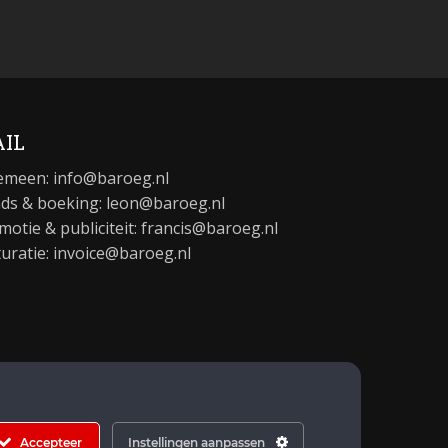
IL
emeen:
info@baroeg.nl
ds & boeking: leon@baroeg.nl
motie & publiciteit: francis@baroeg.nl
turatie: invoice@baroeg.nl
Accepteer
Instellingen aanpassen