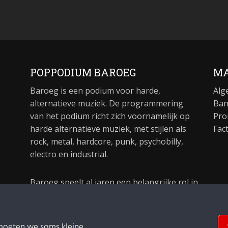
POPPODIUM BAROEG
MA
Baroeg is een podium voor harde,
Alg
alternatieve muziek. De programmering
Ban
van het podium richt zich voornamelijk op
Pro
harde alternatieve muziek, met stijlen als
Fac
rock, metal, hardcore, punk, psychobilly,
electro en industrial.
Baroeg speelt al jaren een belangrijke rol in
de culturele sector van Rotterdam. In 1981
begon Baroeg als open jongerencentrum
en in 2021 bestond het poppodium 40 jaar.
moeten we soms kleine