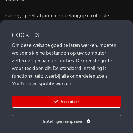
Baroeg speelt al jaren een belangrijke rol in de
culturele sector van Rotterdam. In 1981 begon Baroeg
als open jongerencentrum en in 2021 bestond het
COOKIES
poppodium 40 jaar.
Om deze website goed te laten werken, moeten
we soms kleine bestanden op uw computer
MAIL
zetten, zogenaamde cookies. De meeste grote
websites doen dit. De standaard instelling is
Algemeen:
info@baroeg.nl
Bands & boeking: leon@baroeg.nl
functionaliteit; waarbij alle onderdelen zoals
Promotie & publiciteit: francis@baroeg.nl
YouTube en spotify werken.
Facturatie: invoice@baroeg.nl
Accepteer
Instellingen aanpassen
© Baroeg 2026 |
Cookie instellingen