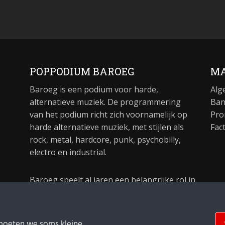
POPPODIUM BAROEG
MA
Baroeg is een podium voor harde,
Alg
alternatieve muziek. De programmering
Ban
van het podium richt zich voornamelijk op
Pro
harde alternatieve muziek, met stijlen als
Fac
rock, metal, hardcore, punk, psychobilly,
electro en industrial.
Baroeg speelt al jaren een belangrijke rol in
de culturele sector van Rotterdam. In 1981
begon Baroeg als open jongerencentrum
en in 2021 bestond het poppodium 40 jaar.
moeten we soms kleine