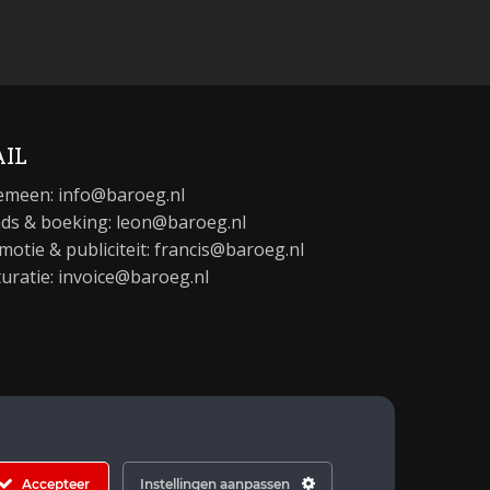
IL
emeen:
info@baroeg.nl
ds & boeking: leon@baroeg.nl
motie & publiciteit: francis@baroeg.nl
turatie: invoice@baroeg.nl
Accepteer
Instellingen aanpassen