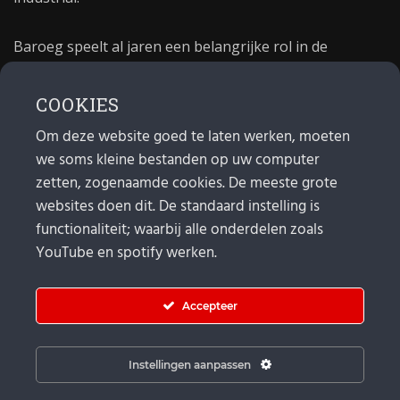
Baroeg speelt al jaren een belangrijke rol in de
culturele sector van Rotterdam. In 1981 begon Baroeg
als open jongerencentrum en in 2021 bestond het
COOKIES
poppodium 40 jaar.
Om deze website goed te laten werken, moeten
we soms kleine bestanden op uw computer
MAIL
zetten, zogenaamde cookies. De meeste grote
websites doen dit. De standaard instelling is
Algemeen:
info@baroeg.nl
Bands & boeking: leon@baroeg.nl
functionaliteit; waarbij alle onderdelen zoals
Promotie & publiciteit: francis@baroeg.nl
YouTube en spotify werken.
Facturatie: invoice@baroeg.nl
Accepteer
Instellingen aanpassen
© Baroeg 2025 | Created by gwmp.nl. |
Cookie instellingen