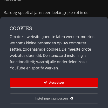
Baroeg speelt al jaren een belangrijke rol in de
culturele sector van Rotterdam. In 1981 begon Baroeg
als open jongerencentrum en in 2021 bestond het
COOKIES
poppodium 40 jaar.
Om deze website goed te laten werken, moeten
we soms kleine bestanden op uw computer
MAIL
zetten, zogenaamde cookies. De meeste grote
websites doen dit. De standaard instelling is
Algemeen:
info@baroeg.nl
Bands & boeking: leon@baroeg.nl
functionaliteit; waarbij alle onderdelen zoals
Promotie & publiciteit: francis@baroeg.nl
YouTube en spotify werken.
Facturatie: invoice@baroeg.nl
Accepteer
Instellingen aanpassen
© Baroeg 2026 |
Cookie instellingen