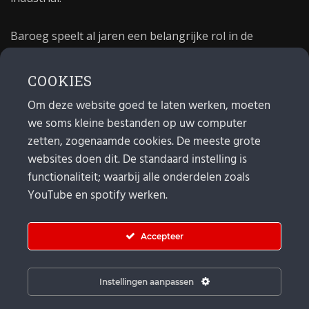
Baroeg speelt al jaren een belangrijke rol in de
culturele sector van Rotterdam. In 1981 begon Baroeg
als open jongerencentrum en in 2021 bestond het
COOKIES
poppodium 40 jaar.
Om deze website goed te laten werken, moeten
we soms kleine bestanden op uw computer
MAIL
zetten, zogenaamde cookies. De meeste grote
websites doen dit. De standaard instelling is
Algemeen:
info@baroeg.nl
Bands & boeking: leon@baroeg.nl
functionaliteit; waarbij alle onderdelen zoals
Promotie & publiciteit: francis@baroeg.nl
YouTube en spotify werken.
Facturatie: invoice@baroeg.nl
Accepteer
Instellingen aanpassen
© Baroeg 2026 |
Cookie instellingen