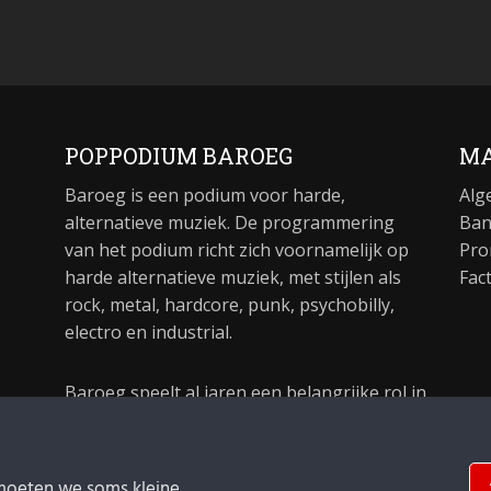
POPPODIUM BAROEG
MA
Baroeg is een podium voor harde,
Alg
alternatieve muziek. De programmering
Ban
van het podium richt zich voornamelijk op
Pro
harde alternatieve muziek, met stijlen als
Fac
rock, metal, hardcore, punk, psychobilly,
electro en industrial.
Baroeg speelt al jaren een belangrijke rol in
de culturele sector van Rotterdam. In 1981
begon Baroeg als open jongerencentrum
en in 2021 bestond het poppodium 40 jaar.
moeten we soms kleine