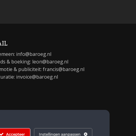
IL
emeen:
info@baroeg.nl
ds & boeking: leon@baroeg.nl
motie & publiciteit: francis@baroeg.nl
turatie: invoice@baroeg.nl
Accepteer
Instellingen aanpassen