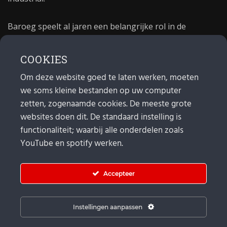
Baroeg speelt al jaren een belangrijke rol in de
culturele sector van Rotterdam. In 1981 begon Baroeg
als open jongerencentrum en in 2021 bestond het
COOKIES
poppodium 40 jaar.
Om deze website goed te laten werken, moeten
we soms kleine bestanden op uw computer
MAIL
zetten, zogenaamde cookies. De meeste grote
websites doen dit. De standaard instelling is
Algemeen:
info@baroeg.nl
Bands & boeking: leon@baroeg.nl
functionaliteit; waarbij alle onderdelen zoals
Promotie & publiciteit: francis@baroeg.nl
YouTube en spotify werken.
Facturatie: invoice@baroeg.nl
Accepteer
Instellingen aanpassen
© Baroeg 2026 |
Cookie instellingen