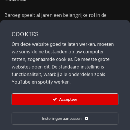
Baroeg speelt al jaren een belangrijke rol in de
culturele sector van Rotterdam. In 1981 begon Baroeg
als open jongerencentrum en in 2021 bestond het
COOKIES
poppodium 40 jaar.
Om deze website goed te laten werken, moeten
we soms kleine bestanden op uw computer
MAIL
zetten, zogenaamde cookies. De meeste grote
websites doen dit. De standaard instelling is
Algemeen:
info@baroeg.nl
Bands & boeking: leon@baroeg.nl
functionaliteit; waarbij alle onderdelen zoals
Promotie & publiciteit: francis@baroeg.nl
YouTube en spotify werken.
Facturatie: invoice@baroeg.nl
Accepteer
Instellingen aanpassen
© Baroeg 2026 |
Cookie instellingen