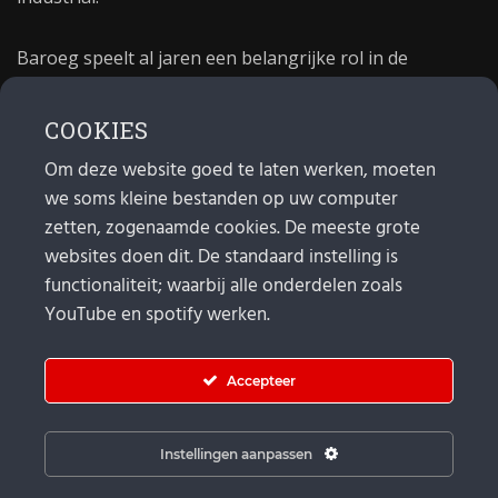
Baroeg speelt al jaren een belangrijke rol in de
culturele sector van Rotterdam. In 1981 begon Baroeg
als open jongerencentrum en in 2021 bestond het
COOKIES
poppodium 40 jaar.
Om deze website goed te laten werken, moeten
we soms kleine bestanden op uw computer
MAIL
zetten, zogenaamde cookies. De meeste grote
websites doen dit. De standaard instelling is
Algemeen:
info@baroeg.nl
Bands & boeking: leon@baroeg.nl
functionaliteit; waarbij alle onderdelen zoals
Promotie & publiciteit: francis@baroeg.nl
YouTube en spotify werken.
Facturatie: invoice@baroeg.nl
Accepteer
Instellingen aanpassen
© Baroeg 2026 |
Cookie instellingen