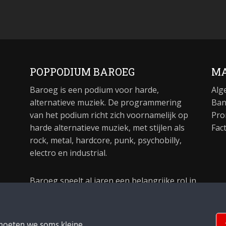
POPPODIUM BAROEG
MA
Baroeg is een podium voor harde,
Alg
alternatieve muziek. De programmering
Ban
van het podium richt zich voornamelijk op
Pro
harde alternatieve muziek, met stijlen als
Fac
rock, metal, hardcore, punk, psychobilly,
electro en industrial.
Baroeg speelt al jaren een belangrijke rol in
de culturele sector van Rotterdam. In 1981
begon Baroeg als open jongerencentrum
en in 2021 bestond het poppodium 40 jaar.
moeten we soms kleine