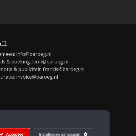
IL
emeen:
info@baroeg.nl
ds & boeking: leon@baroeg.nl
motie & publiciteit: francis@baroeg.nl
turatie: invoice@baroeg.nl
Accepteer
Instellingen aanpassen