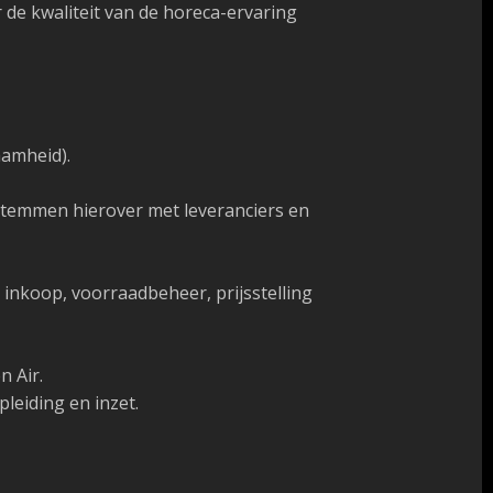
 de kwaliteit van de horeca-ervaring
aamheid).
fstemmen hierover met leveranciers en
nkoop, voorraadbeheer, prijsstelling
n Air.
leiding en inzet.