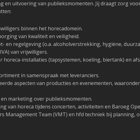
ng en uitvoering van publieksmomenten. Jij draagt zorg voor
tten:
willigers binnen het horecadomein.
orging van kwaliteit en veiligheid.
- en regelgeving (o.a. alcoholverstrekking, hygiëne, duurz
VA) van vrijwilligers.
 horeca-installaties (tapsystemen, koeling, biertank) en a
ortiment in samenspraak met leveranciers.
eerde aspecten van producties en evenementen, waaronder i
k en marketing over publieksmomenten.
ng van horeca tijdens concerten, activiteiten en Baroeg Ope
rs Management Team (VMT) en hfd techniek bij planning, op