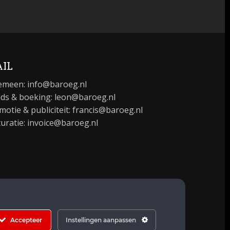
IL
emeen:
info@baroeg.nl
ds & boeking: leon@baroeg.nl
motie & publiciteit: francis@baroeg.nl
turatie: invoice@baroeg.nl
Accepteer
Instellingen aanpassen