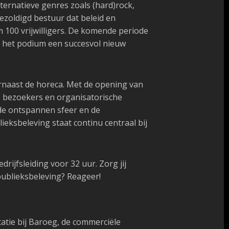
ernatieve genres zoals (hard)rock,
bezoldigd bestuur dat beleid en
m 100 vrijwilligers. De komende periode
t het podium een succesvol nieuw
rnaast de horeca. Met de opening van
n, bezoekers en organisatorische
 de ontspannen sfeer en de
ksbeleving staat continu centraal bij
ijfsleiding voor 32 uur. Zorg jij
publieksbeleving? Reageer!
tatie bij Baroeg, de commerciële