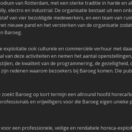
ium van Rotterdam, met een sterke traditie in harde en alt
lly, electro en industrial. De organisatie bestaat uit een on
en staf van vier bezoldigde medewerkers, en een team van rui
 het nieuwe pand en het versterken van de organisatie zoda
an Baroeg.
exploitatie ook culturele en commerciële verhuur met daa
aal van deze activiteiten en nemen het aantal openstellinge
tijlen, de kwaliteit van de programmering, de gezelligheid,
ijn redenen waarom bezoekers bij Baroeg komen. Die publie
 zoekt Baroeg op kort termijn een allround hoofd horeca/bedr
ofessionals en vrijwilligers voor die Baroeg eigen unieke 
k voor een professionele, veilige en rendabele horeca-exploi