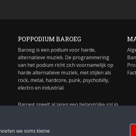
POPPODIUM BAROEG
MA
Baroeg is een podium voor harde,
Alg
alternatieve muziek. De programmering
Ban
van het podium richt zich voornamelijk op
Pro
harde alternatieve muziek, met stijlen als
Fac
rock, metal, hardcore, punk, psychobilly,
electro en industrial.
Baroeg speelt al jaren een belangrijke rol in
de culturele sector van Rotterdam. In 1981
begon Baroeg als open jongerencentrum
en in 2021 bestond het poppodium 40 jaar.
moeten we soms kleine