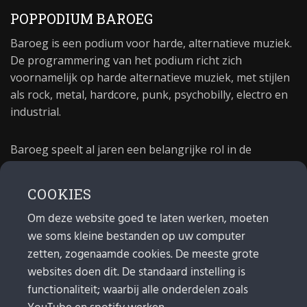
POPPODIUM BAROEG
Baroeg is een podium voor harde, alternatieve muziek.
De programmering van het podium richt zich
voornamelijk op harde alternatieve muziek, met stijlen
als rock, metal, hardcore, punk, psychobilly, electro en
industrial.
Baroeg speelt al jaren een belangrijke rol in de
culturele sector van Rotterdam. In 1981 begon Baroeg
als open jongerencentrum en in 2021 bestond het
COOKIES
poppodium 40 jaar.
Om deze website goed te laten werken, moeten
we soms kleine bestanden op uw computer
MAIL
zetten, zogenaamde cookies. De meeste grote
websites doen dit. De standaard instelling is
Algemeen:
info@baroeg.nl
Bands & boeking: leon@baroeg.nl
functionaliteit; waarbij alle onderdelen zoals
Promotie & publiciteit: francis@baroeg.nl