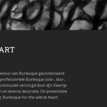
EART
glamour van Burlesque gecombineerd
 professionele Burlesque solo-, duo-,
ckmuziek verzorgd door dj’s Vleertje
 en diverse decoratie. De presentatie
g: Burlesque for the wild at heart.