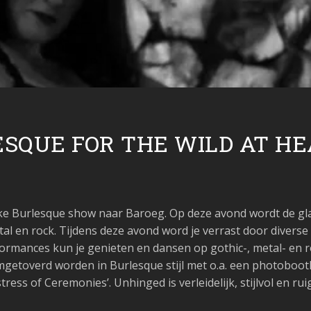
ESQUE FOR THE WILD AT H
eke Burlesque show naar Baroeg. Op deze avond wordt de 
al en rock. Tijdens deze avond word je verrast door diverse
rmances kun je genieten en dansen op gothic-, metal- en ro
getoverd worden in Burlesque stijl met o.a. een photobooth
ess of Ceremonies’. Unhinged is verleidelijk, stijlvol en rui