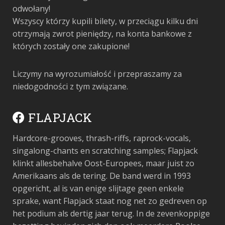
odwołany!
Wszyscy którzy kupili bilety, w przeciągu kilku dni
otrzymają zwrot pieniędzy, na konta bankowe z
których zostały one zakupione!
Liczymy na wyrozumiałość i przepraszamy za
niedogodności z tym związane.
FLAPJACK
Hardcore-grooves, thrash-riffs, raprock-vocals,
singalong-chants en scratching samples; Flapjack
klinkt allesbehalve Oost-Europees, maar juist zo
Amerikaans als de tering. De band werd in 1993
opgericht, al is van enige slijtage geen enkele
sprake, want Flapjack staat nog net zo gedreven op
het podium als dertig jaar terug. In de zevenkoppige