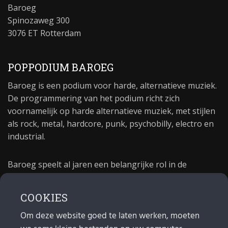
Baroeg
Spinozaweg 300
3076 ET Rotterdam
POPPODIUM BAROEG
Baroeg is een podium voor harde, alternatieve muziek.
De programmering van het podium richt zich
voornamelijk op harde alternatieve muziek, met stijlen
als rock, metal, hardcore, punk, psychobilly, electro en
industrial.
Baroeg speelt al jaren een belangrijke rol in de
culturele sector van Rotterdam. In 1981 begon Baroeg
als open jongerencentrum en in 2021 bestond het
COOKIES
poppodium 40 jaar.
Om deze website goed te laten werken, moeten