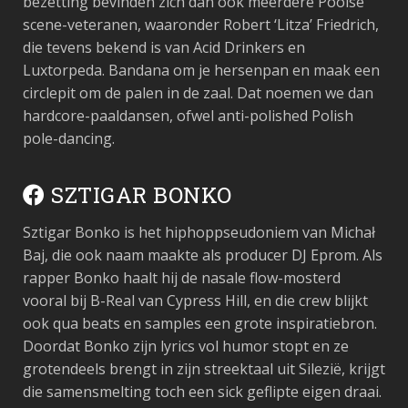
bezetting bevinden zich dan ook meerdere Poolse
scene-veteranen, waaronder Robert ‘Litza’ Friedrich,
die tevens bekend is van Acid Drinkers en
Luxtorpeda. Bandana om je hersenpan en maak een
circlepit om de palen in de zaal. Dat noemen we dan
hardcore-paaldansen, ofwel anti-polished Polish
pole-dancing.
SZTIGAR BONKO
Sztigar Bonko is het hiphoppseudoniem van Michał
Baj, die ook naam maakte als producer DJ Eprom. Als
rapper Bonko haalt hij de nasale flow-mosterd
vooral bij B-Real van Cypress Hill, en die crew blijkt
ook qua beats en samples een grote inspiratiebron.
Doordat Bonko zijn lyrics vol humor stopt en ze
grotendeels brengt in zijn streektaal uit Silezië, krijgt
die samensmelting toch een sick geflipte eigen draai.