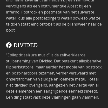
dromenlandvariant van Pelican bij een kampvuur,
vervolgens als een instrumentale Alcest bij een
inferno. Postrock én postmetal van het zuiverste
water, dus alle postbezorgers weten sowieso wat ze
te doen staat eind oktober: als de brandweer naar de
boot!
DIVIDED
“Epileptic seizure music” is de zelfverklaarde
stijlbenaming van Divided. Dat betekent allesbehalve
flipperkastcore, maar eerder het mooie van postrock
en post-hardcore tezamen, verder verzwaard met
onderstromen van sludge en loeihete metal. Totaal
niet ‘divided’ overigens, aangezien het viertal van al
deze elementen een aangrijpende eenheid smeedt.
Eén ding staat vast: deze Vlamingen gaan vlammen.