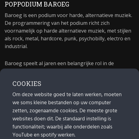
POPPODIUM BAROEG
Baroeg is een podium voor harde, alternatieve muziek.
De programmering van het podium richt zich
voornamelijk op harde alternatieve muziek, met stijlen
als rock, metal, hardcore, punk, psychobilly, electro en
industrial.
Baroeg speelt al jaren een belangrijke rol in de
culturele sector van Rotterdam. In 1981 begon Baroeg
als open jongerencentrum en in 2021 bestond het
COOKIES
poppodium 40 jaar.
Om deze website goed te laten werken, moeten
we soms kleine bestanden op uw computer
MAIL
zetten, zogenaamde cookies. De meeste grote
websites doen dit. De standaard instelling is
Algemeen:
info@baroeg.nl
Bands & boeking: leon@baroeg.nl
functionaliteit; waarbij alle onderdelen zoals
Promotie & publiciteit: francis@baroeg.nl
YouTube en spotify werken.