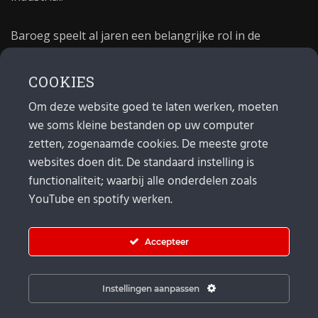
Baroeg speelt al jaren een belangrijke rol in de
culturele sector van Rotterdam. In 1981 begon Baroeg
als open jongerencentrum en in 2021 bestond het
COOKIES
poppodium 40 jaar.
Om deze website goed te laten werken, moeten
we soms kleine bestanden op uw computer
MAIL
zetten, zogenaamde cookies. De meeste grote
websites doen dit. De standaard instelling is
Algemeen:
info@baroeg.nl
Bands & boeking: leon@baroeg.nl
functionaliteit; waarbij alle onderdelen zoals
Promotie & publiciteit: francis@baroeg.nl
YouTube en spotify werken.
Facturatie: invoice@baroeg.nl
Accepteer
Instellingen aanpassen
© Baroeg 2026 |
Cookie instellingen