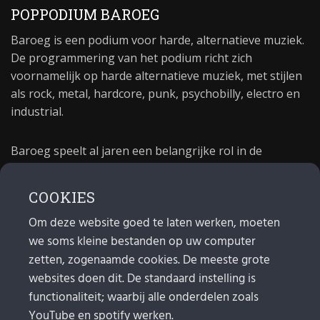
POPPODIUM BAROEG
Baroeg is een podium voor harde, alternatieve muziek.
De programmering van het podium richt zich
voornamelijk op harde alternatieve muziek, met stijlen
als rock, metal, hardcore, punk, psychobilly, electro en
industrial.
Baroeg speelt al jaren een belangrijke rol in de
culturele sector van Rotterdam. In 1981 begon Baroeg
als open jongerencentrum en in 2021 bestond het
COOKIES
poppodium 40 jaar.
Om deze website goed te laten werken, moeten
we soms kleine bestanden op uw computer
MAIL
zetten, zogenaamde cookies. De meeste grote
websites doen dit. De standaard instelling is
Algemeen:
info@baroeg.nl
Bands & boeking: leon@baroeg.nl
functionaliteit; waarbij alle onderdelen zoals
Promotie & publiciteit: francis@baroeg.nl
YouTube en spotify werken.