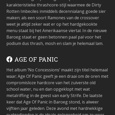
karakteristieke thrashcore-stijl waarmee de Dirty
Rotten Imbeciles inmiddels decennialang goede sier
maken; als een soort Ramones van de crossover
weet je altijd zeker wat er op het hardgekookte
menu staat bij het Amerikaanse viertal. In de nieuwe
Baroeg staat er geen betonnen paal pal voor het
podium dus thrash, mosh en slam je helemaal lam.
AGE OF PANIC
Het album ‘No Concessions’ maakt zijn titel helemaal
waar; Age Of Panic geeft je een draai om de oren met
compromisloze hardcore van het zuiverste old
school water, nu en dan opgeklopt met wat
metalriffing in de geest van early Strife. De laatste
keer dat Age Of Panic in Baroeg stond, is alweer
vijftien jaar geleden. Deze avond met hardnekkige
oudgedienden is de ideale gelegenheid om ze weer