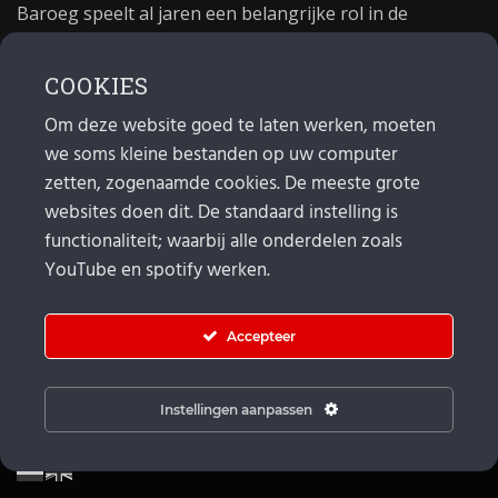
Baroeg speelt al jaren een belangrijke rol in de
culturele sector van Rotterdam. In 1981 begon Baroeg
als open jongerencentrum en in 2021 bestond het
COOKIES
poppodium 40 jaar.
Om deze website goed te laten werken, moeten
we soms kleine bestanden op uw computer
MAIL
zetten, zogenaamde cookies. De meeste grote
websites doen dit. De standaard instelling is
Algemeen:
info@baroeg.nl
Bands & boeking: leon@baroeg.nl
functionaliteit; waarbij alle onderdelen zoals
Promotie & publiciteit: francis@baroeg.nl
YouTube en spotify werken.
Facturatie: invoice@baroeg.nl
Accepteer
Instellingen aanpassen
© Baroeg 2025 | Created by gwmp.nl. |
Cookie instellingen