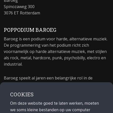
Baroeg
Spinozaweg 300
3076 ET Rotterdam
POPPODIUM BAROEG
Baroeg is een podium voor harde, alternatieve muziek.
De programmering van het podium richt zich
voornamelijk op harde alternatieve muziek, met stijlen
als rock, metal, hardcore, punk, psychobilly, electro en
industrial.
Baroeg speelt al jaren een belangrijke rol in de
culturele sector van Rotterdam. In 1981 begon Baroeg
als open jongerencentrum en in 2021 bestond het
COOKIES
poppodium 40 jaar.
Om deze website goed te laten werken, moeten
we soms kleine bestanden op uw computer