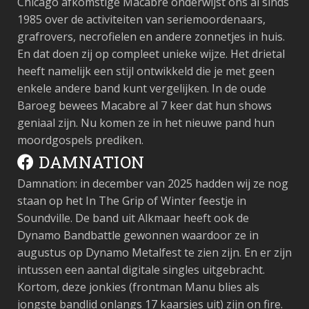
Chicago afkomstige Macabre onderwijst ons al sinds
1985 over de activiteiten van seriemoordenaars,
grafrovers, necrofielen en andere zonnetjes in huis.
En dat doen zij op compleet unieke wijze. Het drietal
heeft namelijk een stijl ontwikkeld die je met geen
enkele andere band kunt vergelijken. In de oude
Baroeg bewees Macabre al 7 keer dat hun shows
geniaal zijn. Nu komen ze in het nieuwe pand hun
moordgospels prediken.
DAMNATION
Damnation: in december van 2025 hadden wij ze nog
staan op het In The Grip of Winter feestje in
Soundville. De band uit Alkmaar heeft ook de
Dynamo Bandbattle gewonnen waardoor ze in
augustus op Dynamo Metalfest te zien zijn. En er zijn
intussen een aantal digitale singles uitgebracht.
Kortom, deze jonkies (frontman Manu blies als
jongste bandlid onlangs 17 kaarsjes uit) zijn on fire.