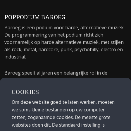
POPPODIUM BAROEG
Baroeg is een podium voor harde, alternatieve muziek.
De programmering van het podium richt zich
voornamelijk op harde alternatieve muziek, met stijlen
als rock, metal, hardcore, punk, psychobilly, electro en
industrial.
Baroeg speelt al jaren een belangrijke rol in de
culturele sector van Rotterdam. In 1981 begon Baroeg
als open jongerencentrum en in 2021 bestond het
COOKIES
poppodium 40 jaar.
Om deze website goed te laten werken, moeten
we soms kleine bestanden op uw computer
MAIL
zetten, zogenaamde cookies. De meeste grote
websites doen dit. De standaard instelling is
Algemeen:
info@baroeg.nl