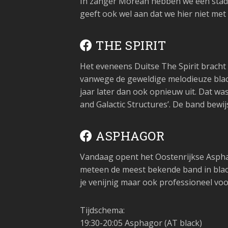
In zanger Morean hebben we een stadsg
geeft ook wel aan dat we hier niet me
THE SPIRIT
Het eveneens Duitse The Spirit bracht
vanwege de geweldige melodieuze black
jaar later dan ook opnieuw uit. Dat wa
and Galactic Structures’. De band bewi
ASPHAGOR
Vandaag opent het Oostenrijkse Asphag
meteen de meest bekende band in black
je venijnig maar ook professioneel vo
Tijdschema:
19:30-20:05 Asphagor (AT black)