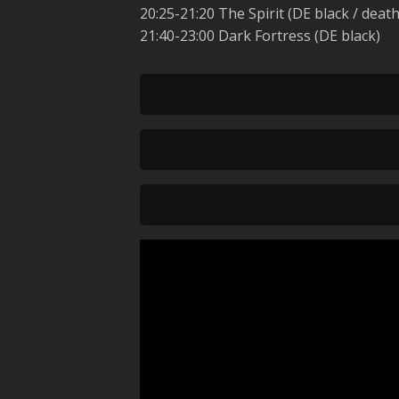
20:25-21:20 The Spirit (DE black / death
21:40-23:00 Dark Fortress (DE black)