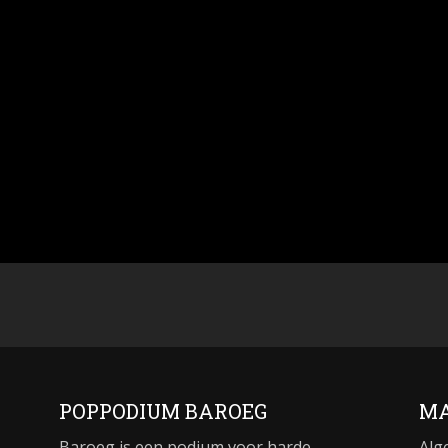
POPPODIUM BAROEG
MA
Baroeg is een podium voor harde,
Alg