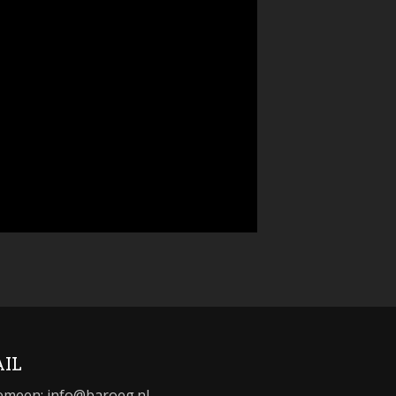
IL
emeen:
info@baroeg.nl