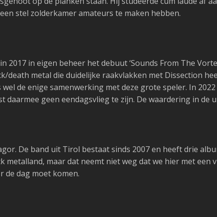
enoot op de planken staan. Hij studeerde cum laude af aan
t een stel zolderkamer amateurs te maken hebben.
 in 2017 in eigen beheer het debuut ‘Sounds From The Vorte
/death metal die duidelijke raakvlakken met Dissection hee
s wel de enige samenwerking met deze grote speler. In 2022 v
jst daarmee geen eendagsvlieg te zijn. De waardering in de 
or. De band uit Tirol bestaat sinds 2007 en heeft drie albu
 metalland, maar dat neemt niet weg dat we hier met een v
or de dag moet komen.