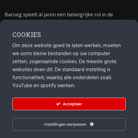
Baroeg speelt al jaren een belangrijke rol in de
culturele sector van Rotterdam. In 1981 begon Baroeg
als open jongerencentrum en in 2021 bestond het
COOKIES
poppodium 40 jaar.
Om deze website goed te laten werken, moeten
we soms kleine bestanden op uw computer
MAIL
zetten, zogenaamde cookies. De meeste grote
websites doen dit. De standaard instelling is
Algemeen:
info@baroeg.nl
Bands & boeking: leon@baroeg.nl
functionaliteit; waarbij alle onderdelen zoals
Promotie & publiciteit: francis@baroeg.nl
YouTube en spotify werken.
Facturatie: invoice@baroeg.nl
Accepteer
Instellingen aanpassen
© Baroeg 2026 |
Cookie instellingen