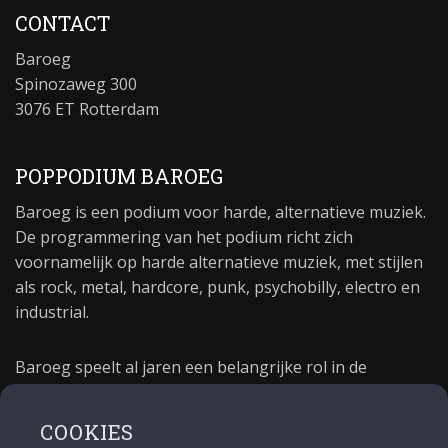
CONTACT
Baroeg
Spinozaweg 300
3076 ET Rotterdam
POPPODIUM BAROEG
Baroeg is een podium voor harde, alternatieve muziek.
De programmering van het podium richt zich
voornamelijk op harde alternatieve muziek, met stijlen
als rock, metal, hardcore, punk, psychobilly, electro en
industrial.
Baroeg speelt al jaren een belangrijke rol in de
culturele sector van Rotterdam. In 1981 begon Baroeg
als open jongerencentrum en in 2021 bestond het
COOKIES
poppodium 40 jaar.