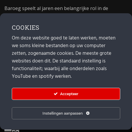
Baroeg speelt al jaren een belangrijke rol in de
culturele sector van Rotterdam. In 1981 begon Baroeg
als open jongerencentrum en in 2021 bestond het
COOKIES
poppodium 40 jaar.
Om deze website goed te laten werken, moeten
we soms kleine bestanden op uw computer
MAIL
zetten, zogenaamde cookies. De meeste grote
websites doen dit. De standaard instelling is
Algemeen:
info@baroeg.nl
Bands & boeking: leon@baroeg.nl
functionaliteit; waarbij alle onderdelen zoals
Promotie & publiciteit: francis@baroeg.nl
YouTube en spotify werken.
Facturatie: invoice@baroeg.nl
Accepteer
Instellingen aanpassen
© Baroeg 2026 |
Cookie instellingen