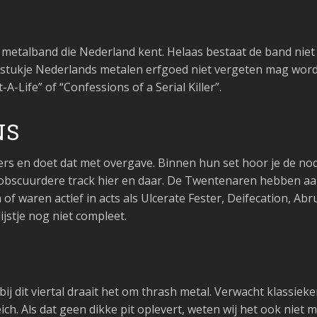
 metalband die Nederland kent. Helaas bestaat de band niet 
it stukje Nederlands metalen erfgoed niet vergeten mag wo
-Life” of “Confessions of a Serial Killer”.
NS
ers en doet dat met overgave. Binnen hun set hoor je de n
obscuurdere track hier en daar. De Twentenaren hebben aan
 of waren actief in acts als Ulcerate Fester, Deifecation, A
lijstje nog niet compleet.
j dit viertal draait het om thrash metal. Verwacht klassiek
ch. Als dat geen dikke pit oplevert, weten wij het ook niet