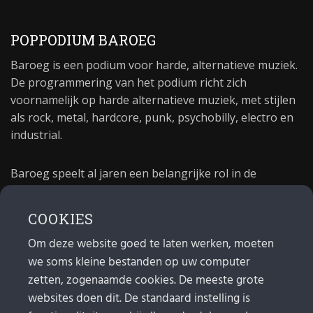
POPPODIUM BAROEG
Baroeg is een podium voor harde, alternatieve muziek.
De programmering van het podium richt zich
voornamelijk op harde alternatieve muziek, met stijlen
als rock, metal, hardcore, punk, psychobilly, electro en
industrial.
Baroeg speelt al jaren een belangrijke rol in de
culturele sector van Rotterdam. In 1981 begon Baroeg
als open jongerencentrum en in 2021 bestond het
COOKIES
poppodium 40 jaar.
Om deze website goed te laten werken, moeten
we soms kleine bestanden op uw computer
MAIL
zetten, zogenaamde cookies. De meeste grote
websites doen dit. De standaard instelling is
Algemeen:
info@baroeg.nl