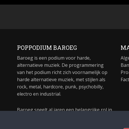
POPPODIUM BAROEG
MA
Baroeg is een podium voor harde,
Alg
alternatieve muziek. De programmering
Ban
van het podium richt zich voornamelijk op
Pro
harde alternatieve muziek, met stijlen als
Fac
rock, metal, hardcore, punk, psychobilly,
electro en industrial.
Baroeg speelt al jaren een belangrijke rol in
de culturele sector van Rotterdam. In 1981
begon Baroeg als open jongerencentrum