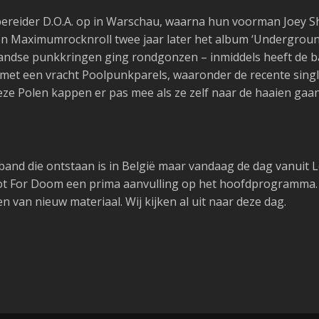
bereider D.O.A. op in Warschau, waarna hun voorman Joey 
 Maximumrocknroll twee jaar later het album ‘Undergroun
ndse punkkringen ging rondgonzen – inmiddels heeft de b
et een vracht Poolpunkparels, waaronder de recente single 
ze Polen kappen er pas mee als ze zelf naar de haaien gaan
band die ontstaan is in België maar vandaag de dag vanuit 
ot
For
Doom
een prima aanvulling op het hoofdprogramma. D
 van nieuw materiaal. Wij kijken al uit naar deze dag.