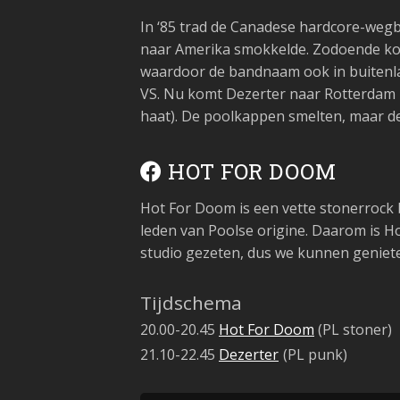
In ‘85 trad de Canadese hardcore-weg
naar Amerika smokkelde. Zodoende kon
waardoor de bandnaam ook in buitenla
VS. Nu komt Dezerter naar Rotterdam m
haat). De poolkappen smelten, maar de
HOT FOR DOOM
Hot For Doom is een vette stonerrock 
leden van Poolse origine. Daarom is
H
studio gezeten, dus we kunnen genieten
Tijdschema
20.00-20.45
Hot For Doom
(PL stoner)
21.10-22.45
Dezerter
(PL punk)