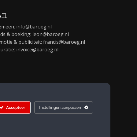
IL
emeen:
info@baroeg.nl
ds & boeking: leon@baroeg.nl
motie & publiciteit: francis@baroeg.nl
turatie: invoice@baroeg.nl
Accepteer
Instellingen aanpassen