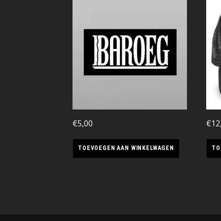
€
5,00
€
12
TOEVOEGEN AAN WINKELWAGEN
TO