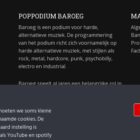
POPPODIUM BAROEG
MA
Baroeg is een podium voor harde,
Alg
alternatieve muziek. De programmering
Ban
van het podium richt zich voornamelijk op
Pro
harde alternatieve muziek, met stijlen als
Fac
rock, metal, hardcore, punk, psychobilly,
electro en industrial.
Baroeg speelt al jaren een belangrijke rol in
de culturele sector van Rotterdam. In 1981
begon Baroeg als open jongerencentrum
en in 2021 bestond het poppodium 40 jaar.
moeten we soms kleine
naamde cookies. De
ard instelling is
oals YouTube en spotify