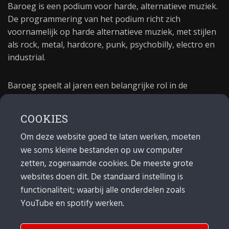
Baroeg is een podium voor harde, alternatieve muziek.
De programmering van het podium richt zich
voornamelijk op harde alternatieve muziek, met stijlen
als rock, metal, hardcore, punk, psychobilly, electro en
industrial.
Baroeg speelt al jaren een belangrijke rol in de
culturele sector van Rotterdam. In 1981 begon Baroeg
als open jongerencentrum en in 2021 bestond het
COOKIES
poppodium 40 jaar.
Om deze website goed te laten werken, moeten
we soms kleine bestanden op uw computer
MAIL
zetten, zogenaamde cookies. De meeste grote
websites doen dit. De standaard instelling is
Algemeen:
info@baroeg.nl
Bands & boeking: leon@baroeg.nl
functionaliteit; waarbij alle onderdelen zoals
Promotie & publiciteit: francis@baroeg.nl
YouTube en spotify werken.
Facturatie: invoice@baroeg.nl