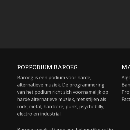
POPPODIUM BAROEG
MA
Baroeg is een podium voor harde,
Alg
alternatieve muziek. De programmering
Ban
van het podium richt zich voornamelijk op
Pro
harde alternatieve muziek, met stijlen als
Fac
rock, metal, hardcore, punk, psychobilly,
electro en industrial.
Baroeg speelt al jaren een belangrijke rol in