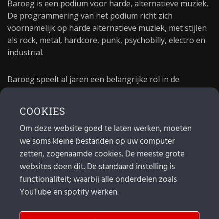
Baroeg is een podium voor harde, alternatieve muziek.
De programmering van het podium richt zich
voornamelijk op harde alternatieve muziek, met stijlen
als rock, metal, hardcore, punk, psychobilly, electro en
industrial.
Baroeg speelt al jaren een belangrijke rol in de
culturele sector van Rotterdam. In 1981 begon Baroeg
als open jongerencentrum en in 2021 bestond het
COOKIES
poppodium 40 jaar.
Om deze website goed te laten werken, moeten
we soms kleine bestanden op uw computer
MAIL
zetten, zogenaamde cookies. De meeste grote
websites doen dit. De standaard instelling is
Algemeen:
info@baroeg.nl
functionaliteit; waarbij alle onderdelen zoals
Bands & boeking: leon@baroeg.nl
Promotie & publiciteit: francis@baroeg.nl
YouTube en spotify werken.
Facturatie: invoice@baroeg.nl