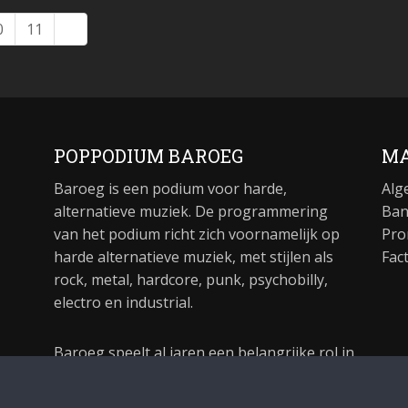
0
11
POPPODIUM BAROEG
MA
Baroeg is een podium voor harde,
Alg
alternatieve muziek. De programmering
Ban
van het podium richt zich voornamelijk op
Pro
harde alternatieve muziek, met stijlen als
Fac
rock, metal, hardcore, punk, psychobilly,
electro en industrial.
Baroeg speelt al jaren een belangrijke rol in
de culturele sector van Rotterdam. In 1981
begon Baroeg als open jongerencentrum