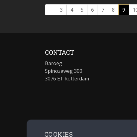
3
4
5
6
7
8
9
1
CONTACT
Baroeg
Spinozaweg 300
3076 ET Rotterdam
COOKIES