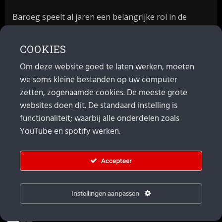
Baroeg speelt al jaren een belangrijke rol in de
culturele sector van Rotterdam. In 1981 begon
Baroeg als open jongerencentrum en in 2021
COOKIES
bestond het poppodium 40 jaar.
Om deze website goed te laten werken, moeten
we soms kleine bestanden op uw computer
MAIL
zetten, zogenaamde cookies. De meeste grote
websites doen dit. De standaard instelling is
Algemeen:
info@baroeg.nl
Bands & boeking: leon@baroeg.nl
functionaliteit; waarbij alle onderdelen zoals
Promotie & publiciteit: francis@baroeg.nl
YouTube en spotify werken.
Facturatie: invoice@baroeg.nl
Accepteer
Instellingen aanpassen
© Baroeg 2026 |
Cookie instellingen