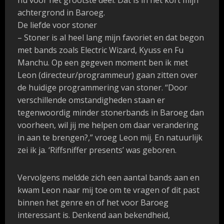
nu voor het grootste deel. Dat is in het kort mijn
achtergrond in Baroeg.
De liefde voor stoner
– Stoner is al heel lang mijn favoriet en dat begon
met bands zoals Electric Wizard, Kyuss en Fu
Manchu. Op een gegeven moment ben ik met
Leon (directeur/programmeur) gaan zitten over
de huidige programmering van stoner. “Door
verschillende omstandigheden staan er
tegenwoordig minder stonerbands in Baroeg dan
voorheen, wil jij me helpen om daar verandering
in aan te brengen?,” vroeg Leon mij. En natuurlijk
zei ik ja. ‘Riffsniffer presents’ was geboren.
Vervolgens meldde zich een aantal bands aan en
kwam Leon naar mij toe om te vragen of
dit past
binnen het genre en of het voor Baroeg
interessant is. Denkend aan bekendheid,