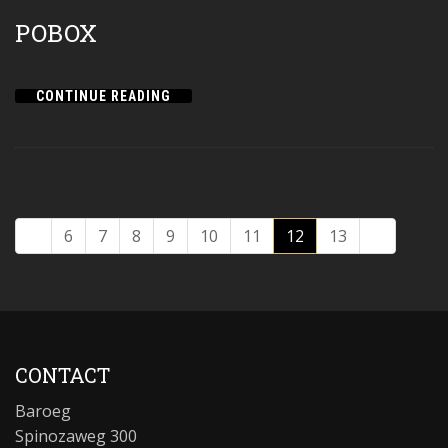
POBOX
CONTINUE READING
6
7
8
9
10
11
12
13
CONTACT
Baroeg
Spinozaweg 300