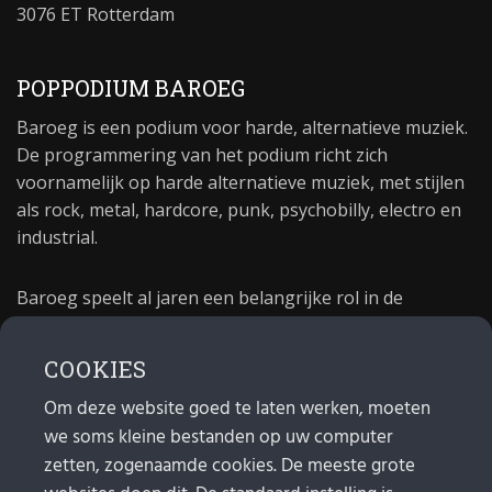
3076 ET Rotterdam
POPPODIUM BAROEG
Baroeg is een podium voor harde, alternatieve muziek.
De programmering van het podium richt zich
voornamelijk op harde alternatieve muziek, met stijlen
als rock, metal, hardcore, punk, psychobilly, electro en
industrial.
Baroeg speelt al jaren een belangrijke rol in de
culturele sector van Rotterdam. In 1981 begon Baroeg
als open jongerencentrum en in 2021 bestond het
COOKIES
poppodium 40 jaar.
Om deze website goed te laten werken, moeten
we soms kleine bestanden op uw computer
MAIL
zetten, zogenaamde cookies. De meeste grote